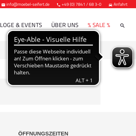
info@moebel-seifert.de
+49 (0) 7841 / 68 3-0
Anfahrt



LOGE & EVENTS
ÜBER UNS
% SALE %
ÖFFNUNGSZEITEN