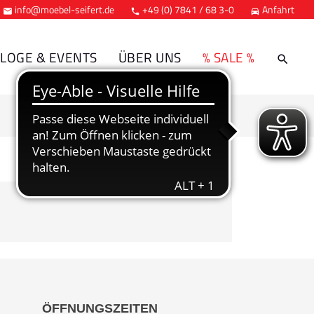
info@moebel-seifert.de
+49 (0) 7841 / 68 3-0
Anfahrt



LOGE & EVENTS
ÜBER UNS
% SALE %
ÖFFNUNGSZEITEN