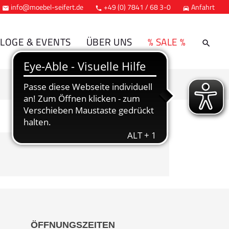
info@moebel-seifert.de
+49 (0) 7841 / 68 3-0
Anfahrt



LOGE & EVENTS
ÜBER UNS
% SALE %
ÖFFNUNGSZEITEN