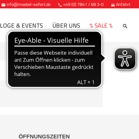
info@moebel-seifert.de
+49 (0) 7841 / 68 3-0
Anfahrt



LOGE & EVENTS
ÜBER UNS
% SALE %
ÖFFNUNGSZEITEN