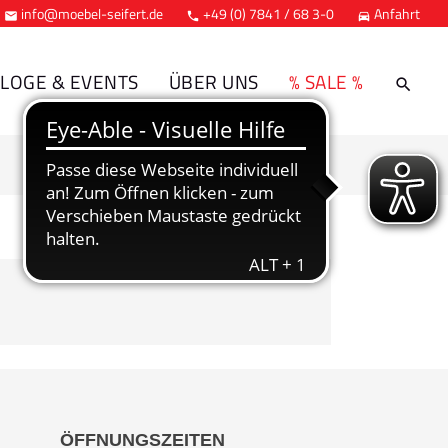
info@moebel-seifert.de
+49 (0) 7841 / 68 3-0
Anfahrt



LOGE & EVENTS
ÜBER UNS
% SALE %
ÖFFNUNGSZEITEN