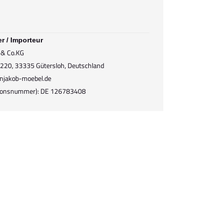
er / Importeur
 & Co.KG
r. 220, 33335 Gütersloh, Deutschland
njakob-moebel.de
ationsnummer): DE 126783408