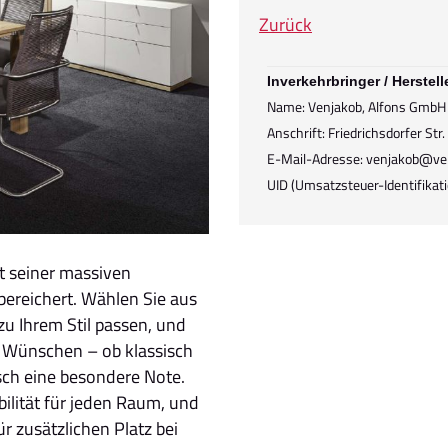
Zurück
Inverkehrbringer / Herstell
Name: Venjakob, Alfons GmbH
Anschrift: Friedrichsdorfer St
E-Mail-Adresse: venjakob@ve
UID (Umsatzsteuer-Identifik
it seiner massiven
ereichert. Wählen Sie aus
zu Ihrem Stil passen, und
n Wünschen – ob klassisch
sch eine besondere Note.
bilität für jeden Raum, und
ür zusätzlichen Platz bei