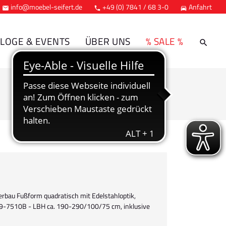
info@moebel-seifert.de
+49 (0) 7841 / 68 3-0
Anfahrt



LOGE & EVENTS
ÜBER UNS
% SALE %
terbau Fußform quadratisch mit Edelstahloptik,
9-7510B - LBH ca. 190-290/100/75 cm, inklusive