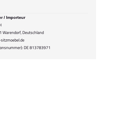
er / Importeur
H
1 Warendorf, Deutschland
-sitzmoebel.de
ationsnummer): DE 813783971