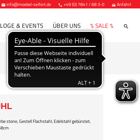
info@moebel-seifert.de
+49 (0) 7841 / 68 3-0
Anfahrt



LOGE & EVENTS
ÜBER UNS
% SALE %
UHL
be stone, Gestell Flachstahl, Edelstahl gebürstet,
/58cm