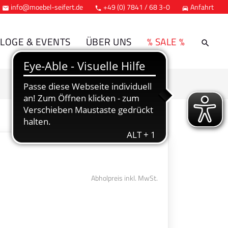
info@moebel-seifert.de
+49 (0) 7841 / 68 3-0
Anfahrt



LOGE & EVENTS
ÜBER UNS
% SALE %
Abholpreis inkl. MwSt.